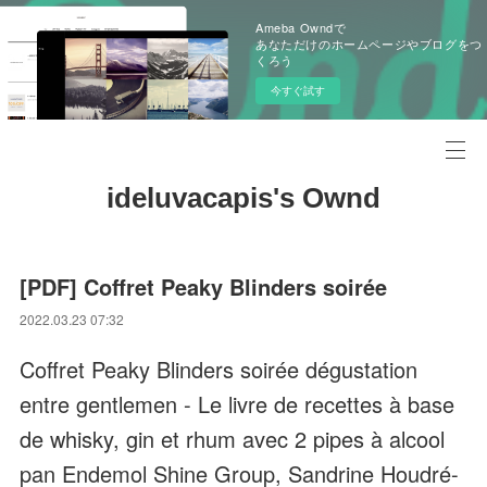
Ameba Owndで
あなただけのホームページやブログをつ
くろう
今すぐ試す
ideluvacapis's Ownd
[PDF] Coffret Peaky Blinders soirée
2022.03.23 07:32
Coffret Peaky Blinders soirée dégustation
entre gentlemen - Le livre de recettes à base
de whisky, gin et rhum avec 2 pipes à alcool
pan Endemol Shine Group, Sandrine Houdré-